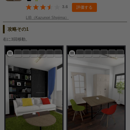
3.6
評価する
LIB（Kazunori Shojima）
攻略その1
右に3回移動。