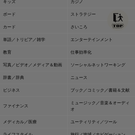
キッズ
カジノ
ボード
ストラテジー
カード
さいころ
単語／トリビア／雑学
エンターテインメント
教育
仕事効率化
写真／ビデオ／メディア＆動画
ソーシャルネットワーキング
辞書／辞典
ニュース
ビジネス
ブック／コミック／書籍＆文献
ミュージック／音楽＆オーディ
ファイナンス
オ
メディカル／医療
ユーティリティ／ツール
ライフスタイル
旅行／地域／ナビゲーション