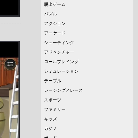
脱出ゲーム
パズル
アクション
アーケード
シューティング
アドベンチャー
ロールプレイング
シミュレーション
テーブル
レーシング／レース
スポーツ
ファミリー
キッズ
カジノ
ボード