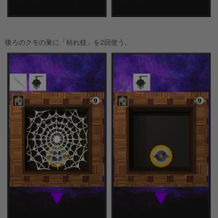
後ろのクモの巣に「枯れ枝」を2回使う。