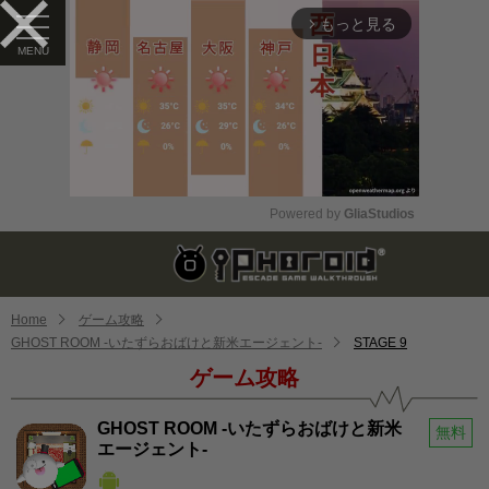
もっと見る
arrow_forward_ios
Powered by 
GliaStudios
Mute
Home
ゲーム攻略
GHOST ROOM -いたずらおばけと新米エージェント-
STAGE 9
ゲーム攻略
GHOST ROOM -いたずらおばけと新米
無料
エージェント-