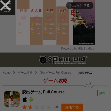
もっと見る
arrow_forward_ios
Powered by 
GliaStudios
Mute
Home
ゲーム攻略
脱出ゲーム Full Course
攻略その1
ゲーム攻略
脱出ゲーム Full Course
無料
1.9
評価する