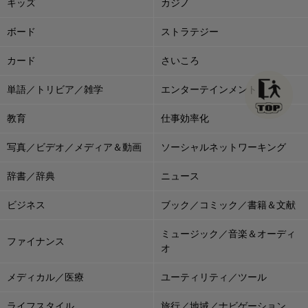
キッズ
カジノ
ボード
ストラテジー
カード
さいころ
単語／トリビア／雑学
エンターテインメント
教育
仕事効率化
写真／ビデオ／メディア＆動画
ソーシャルネットワーキング
辞書／辞典
ニュース
ビジネス
ブック／コミック／書籍＆文献
ミュージック／音楽＆オーディ
ファイナンス
オ
メディカル／医療
ユーティリティ／ツール
ライフスタイル
旅行／地域／ナビゲーション