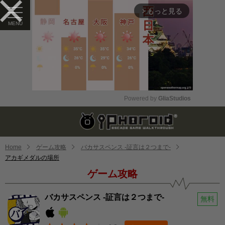
もっと見る
arrow_forward_ios
Powered by 
GliaStudios
Mute
Home
ゲーム攻略
バカサスペンス -証言は２つまで-
アカギメダルの場所
ゲーム攻略
バカサスペンス -証言は２つまで-
無料