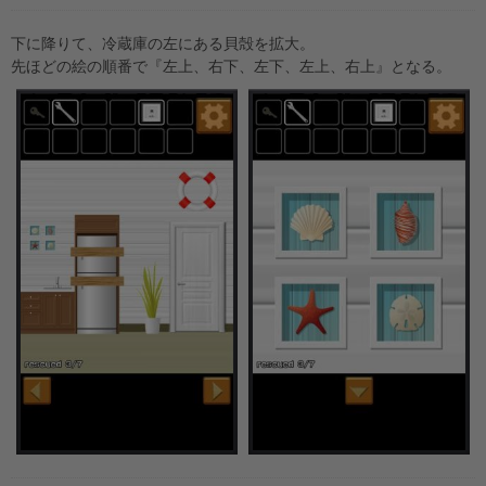
下に降りて、冷蔵庫の左にある貝殻を拡大。
先ほどの絵の順番で『左上、右下、左下、左上、右上』となる。