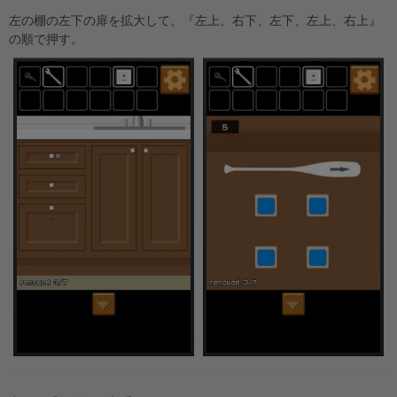
左の棚の左下の扉を拡大して、『左上、右下、左下、左上、右上』
の順で押す。