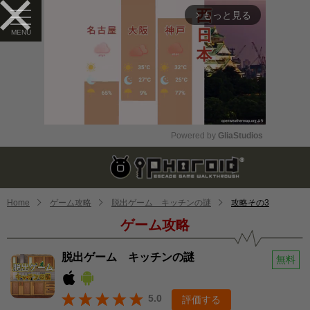
もっと見る
arrow_forward_ios
Powered by 
GliaStudios
Mute
Home
ゲーム攻略
脱出ゲーム キッチンの謎
攻略その3
ゲーム攻略
脱出ゲーム キッチンの謎
無料
5.0
評価する