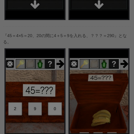
『45＝4×5＝20、20の間に4＋5＝9を入れる、？？？＝290』とな
る。