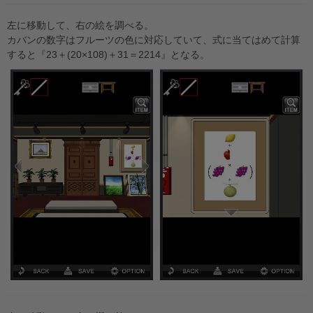
左に移動して、右の絵を調べる。
カバンの数字はフルーツの色に対応していて、式に当てはめて計算
すると『23＋(20×108)＋31＝2214』となる。