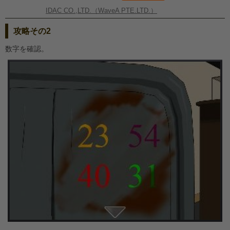
IDAC CO.,LTD.（WaveA PTE.LTD.）
攻略その2
数字を確認。