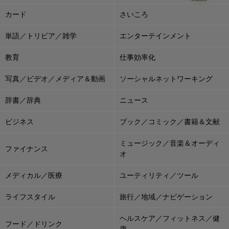
カード
さいころ
単語／トリビア／雑学
エンターテインメント
教育
仕事効率化
写真／ビデオ／メディア＆動画
ソーシャルネットワーキング
辞書／辞典
ニュース
ビジネス
ブック／コミック／書籍＆文献
ミュージック／音楽＆オーディ
ファイナンス
オ
メディカル／医療
ユーティリティ／ツール
ライフスタイル
旅行／地域／ナビゲーション
ヘルスケア／フィットネス／健
フード／ドリンク