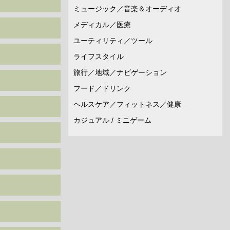
ミュージック／音楽＆オーディオ
メディカル／医療
ユーティリティ／ツール
ライフスタイル
旅行／地域／ナビゲーション
フード／ドリンク
ヘルスケア／フィットネス／健康
カジュアル / ミニゲーム