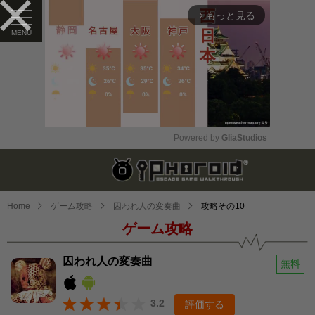
もっと見る
arrow_forward_ios
Powered by 
GliaStudios
Mute
Home
ゲーム攻略
囚われ人の変奏曲
攻略その10
ゲーム攻略
囚われ人の変奏曲
無料
3.2
評価する