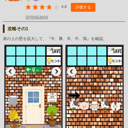
4.0
評価する
SPRINGMAN
攻略その1
扉の上の壁を拡大して、『牛、豚、羊、牛、鶏』を確認。