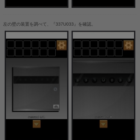
左の壁の装置を調べて、『337U033』を確認。