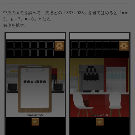
中央のメモを調べて、先ほどの『337U033』を当てはめると『●＝
3、▲＝7、■＝0』となる。
右側を拡大。