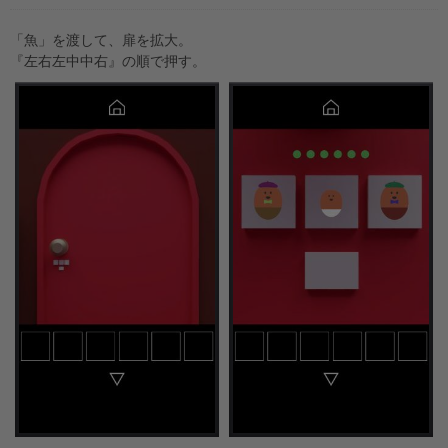
「魚」を渡して、扉を拡大。
『左右左中中右』の順で押す。