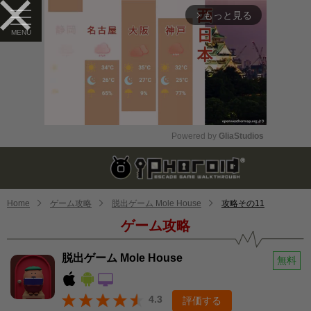
もっと見る
arrow_forward_ios
Powered by 
GliaStudios
Mute
Home
ゲーム攻略
脱出ゲーム Mole House
攻略その11
ゲーム攻略
脱出ゲーム Mole House
無料
4.3
評価する