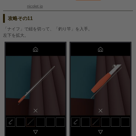
nicolet.jp
攻略その11
「ナイフ」で紐を切って、「釣り竿」を入手。
左下を拡大。