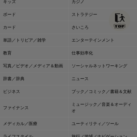
キッズ
カジノ
ボード
ストラテジー
カード
さいころ
単語／トリビア／雑学
エンターテインメント
教育
仕事効率化
写真／ビデオ／メディア＆動画
ソーシャルネットワーキング
辞書／辞典
ニュース
ビジネス
ブック／コミック／書籍＆文献
ミュージック／音楽＆オーディ
ファイナンス
オ
メディカル／医療
ユーティリティ／ツール
ライフスタイル
旅行／地域／ナビゲーション