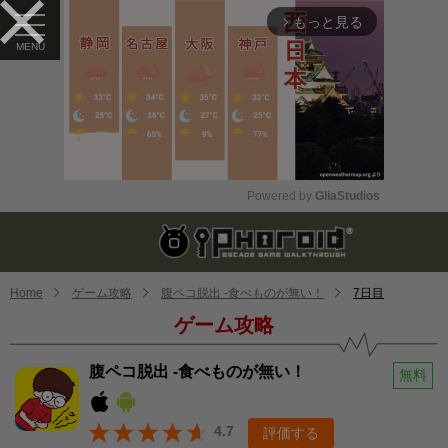
もっと見る
arrow_forward_ios
Powered by 
GliaStudios
Mute
Home
ゲーム攻略
腹ペコ脱出 -食べものが無い！
7日目
ゲーム攻略
腹ペコ脱出 -食べものが無い！
無料
4.7
評価する