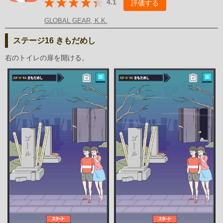
4.1
評価する
GLOBAL GEAR, K.K.
ステージ16 きもだめし
右のトイレの扉を開ける。