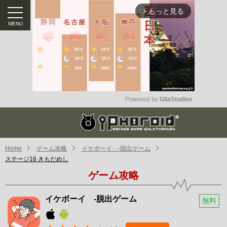
もっと見る
arrow_forward_ios
Powered by 
GliaStudios
Mute
Home
ゲーム攻略
イケボーイ -脱出ゲーム
ステージ16 きもだめし
ゲーム攻略
イケボーイ -脱出ゲーム
無料