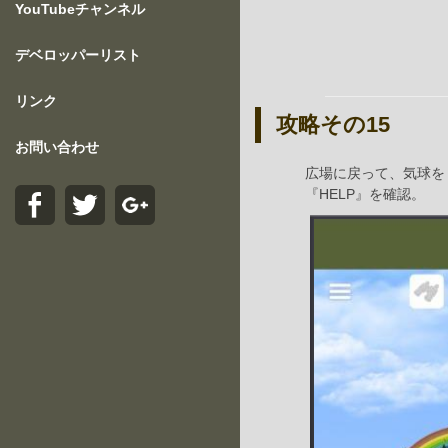
YouTubeチャンネル
デベロッパーリスト
リンク
攻略その15
お問い合わせ
広場に戻って、気球を
『HELP』を確認。