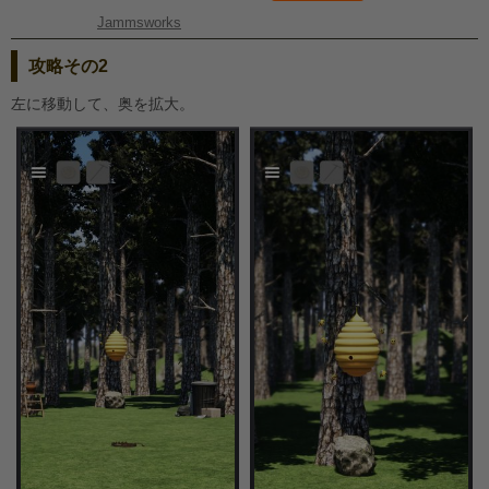
Jammsworks
攻略その2
左に移動して、奥を拡大。