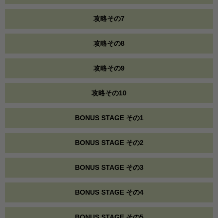
攻略その7
攻略その8
攻略その9
攻略その10
BONUS STAGE その1
BONUS STAGE その2
BONUS STAGE その3
BONUS STAGE その4
BONUS STAGE その5