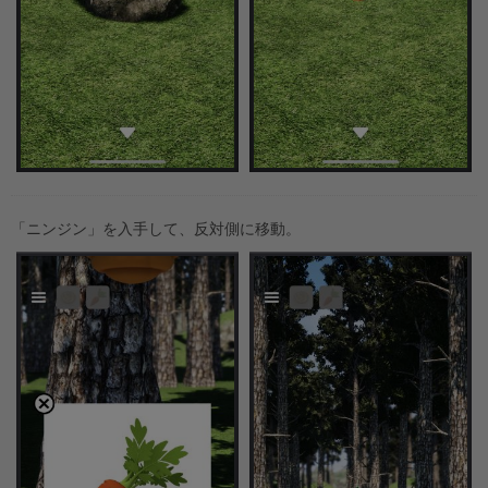
「ニンジン」を入手して、反対側に移動。