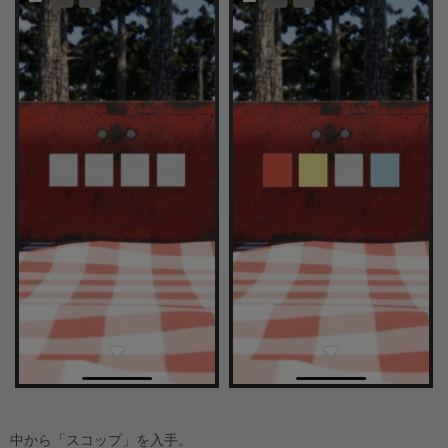
中から「スコップ」を入手。