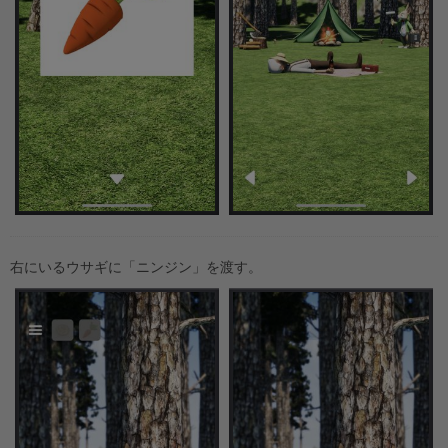
右にいるウサギに「ニンジン」を渡す。