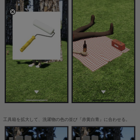
工具箱を拡大して、洗濯物の色の並び『赤黄白青』に合わせる。