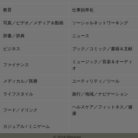
教育
仕事効率化
写真／ビデオ／メディア＆動画
ソーシャルネットワーキング
辞書／辞典
ニュース
ビジネス
ブック／コミック／書籍＆文献
ミュージック／音楽＆オーディ
ファイナンス
オ
メディカル／医療
ユーティリティ／ツール
ライフスタイル
旅行／地域／ナビゲーション
ヘルスケア／フィットネス／健
フード／ドリンク
康
カジュアル / ミニゲーム
© 2024 iPhoroid.