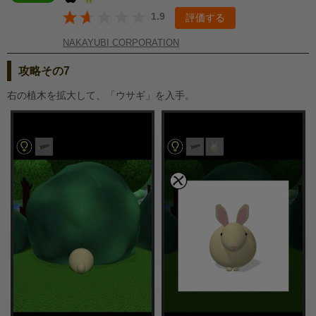
1.9
評価する
NAKAYUBI CORPORATION
攻略その7
右の植木を拡大して、「ウサギ」を入手。