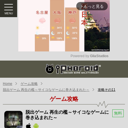
もっと見る
arrow_forward_ios
Powered by 
GliaStudios
Mute
Home
ゲーム攻略
脱出ゲーム 再生の檻～サイコなゲームに巻き込まれた～
攻略その11
ゲーム攻略
脱出ゲーム 再生の檻～サイコなゲームに
無料
巻き込まれた～