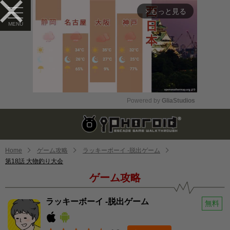
もっと見る
arrow_forward_ios
Powered by 
GliaStudios
Mute
Home
ゲーム攻略
ラッキーボーイ -脱出ゲーム
第18話 大物釣り大会
ゲーム攻略
ラッキーボーイ -脱出ゲーム
無料