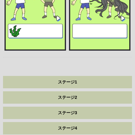
ステージ1
ステージ2
ステージ3
ステージ4