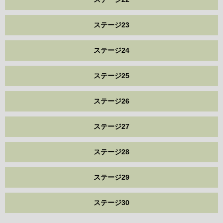
ステージ23
ステージ24
ステージ25
ステージ26
ステージ27
ステージ28
ステージ29
ステージ30