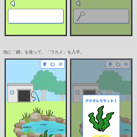
池に「網」を使って、「ワカメ」を入手。