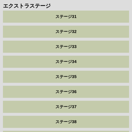
エクストラステージ
ステージ31
ステージ32
ステージ33
ステージ34
ステージ35
ステージ36
ステージ37
ステージ38