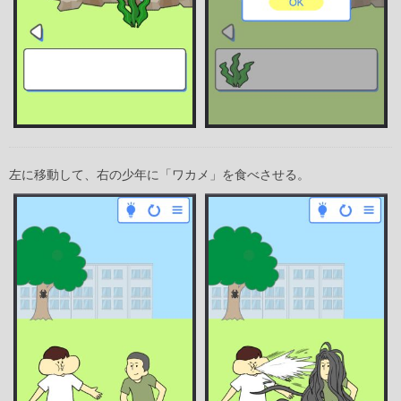
左に移動して、右の少年に「ワカメ」を食べさせる。