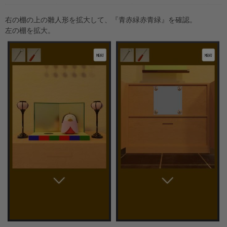
右の棚の上の雛人形を拡大して、『青赤緑赤青緑』を確認。
左の棚を拡大。