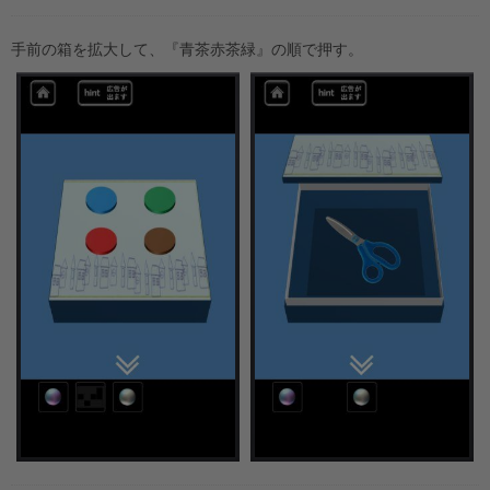
手前の箱を拡大して、『青茶赤茶緑』の順で押す。