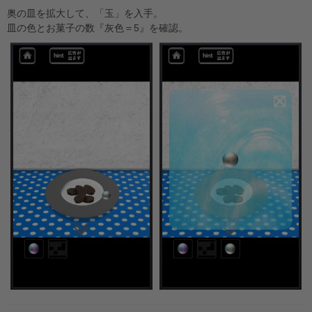
奥の皿を拡大して、「玉」を入手。
皿の色とお菓子の数『灰色＝5』を確認。