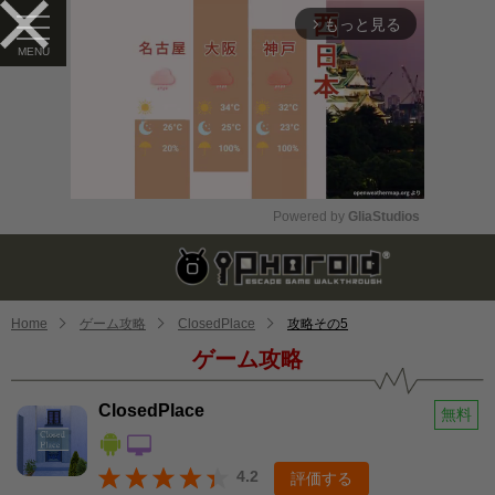
もっと見る
arrow_forward_ios
Powered by 
GliaStudios
Mute
Home
ゲーム攻略
ClosedPlace
攻略その5
ゲーム攻略
ClosedPlace
無料
4.2
評価する