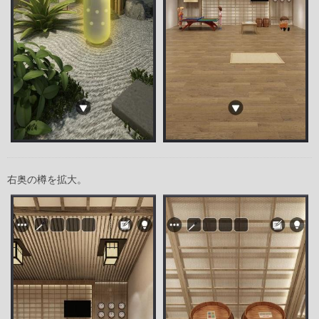
右奥の樽を拡大。