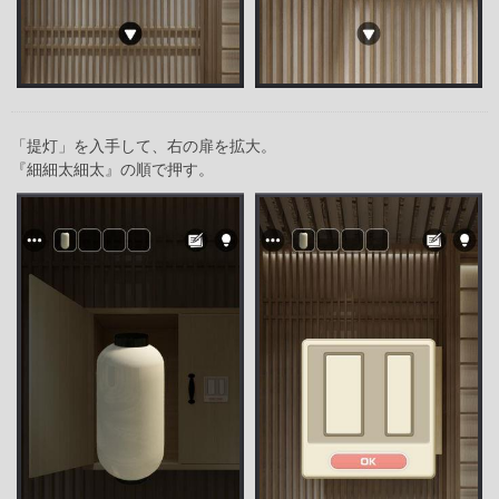
「提灯」を入手して、右の扉を拡大。
『細細太細太』の順で押す。