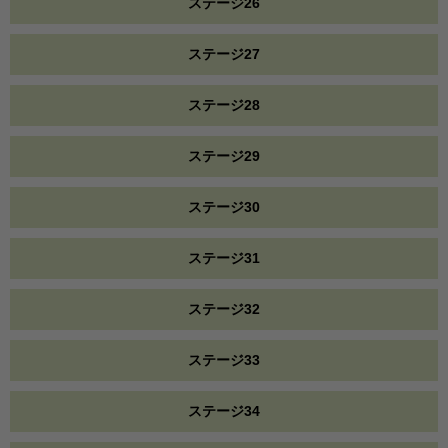
ステージ26
ステージ27
ステージ28
ステージ29
ステージ30
ステージ31
ステージ32
ステージ33
ステージ34