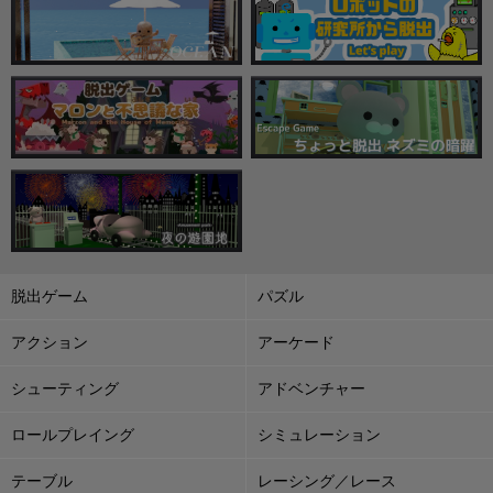
脱出ゲーム
パズル
アクション
アーケード
シューティング
アドベンチャー
ロールプレイング
シミュレーション
テーブル
レーシング／レース