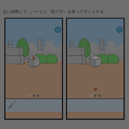
左に移動して、ハートに「釣り竿」を使ってゲットする。