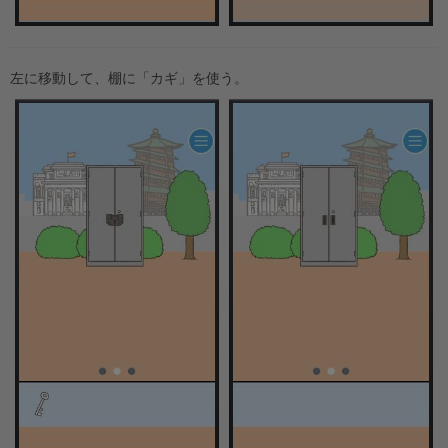
左に移動して、棚に「カギ」を使う。