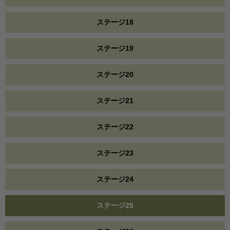
ステージ18
ステージ19
ステージ20
ステージ21
ステージ22
ステージ23
ステージ24
ステージ25