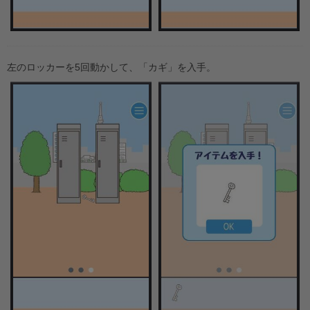
左のロッカーを5回動かして、「カギ」を入手。