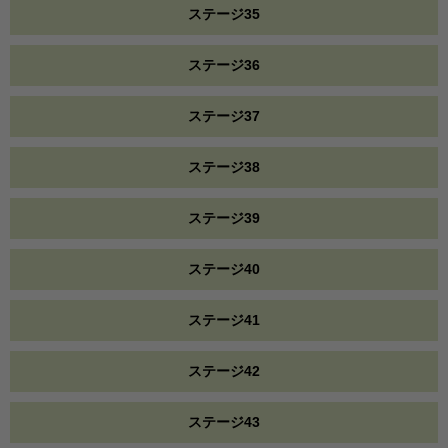
ステージ35
ステージ36
ステージ37
ステージ38
ステージ39
ステージ40
ステージ41
ステージ42
ステージ43