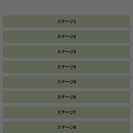
ステージ1
ステージ2
ステージ3
ステージ4
ステージ5
ステージ6
ステージ7
ステージ8