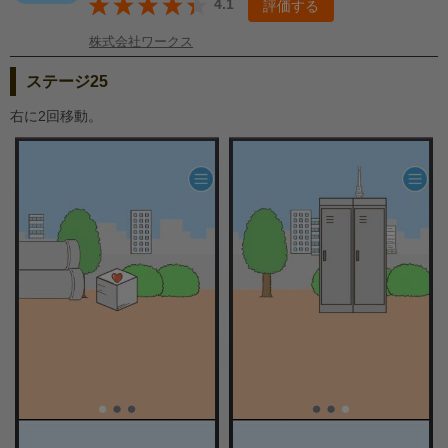
4.1
評価する
株式会社ワークス
ステージ25
右に2回移動。