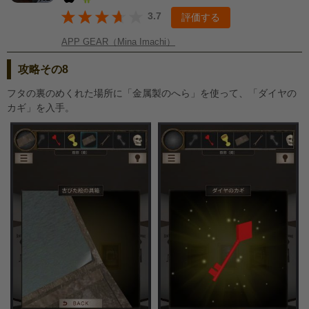
3.7
評価する
APP GEAR（Mina Imachi）
攻略その8
フタの裏のめくれた場所に「金属製のへら」を使って、「ダイヤの
カギ」を入手。