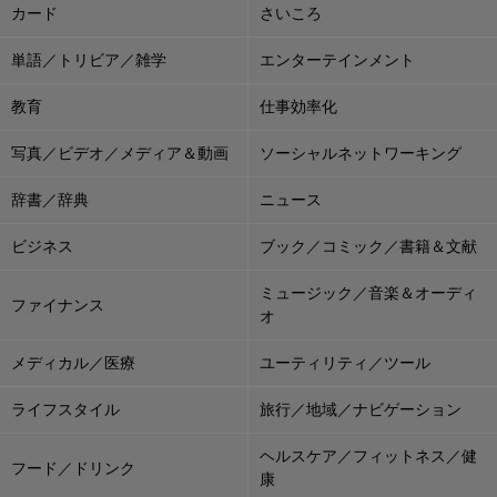
カード
さいころ
単語／トリビア／雑学
エンターテインメント
教育
仕事効率化
写真／ビデオ／メディア＆動画
ソーシャルネットワーキング
辞書／辞典
ニュース
ビジネス
ブック／コミック／書籍＆文献
ミュージック／音楽＆オーディ
ファイナンス
オ
メディカル／医療
ユーティリティ／ツール
ライフスタイル
旅行／地域／ナビゲーション
ヘルスケア／フィットネス／健
フード／ドリンク
康