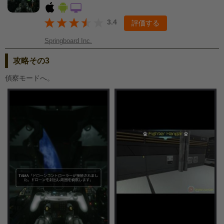
3.4
評価する
Springboard Inc.
攻略その3
偵察モードへ。