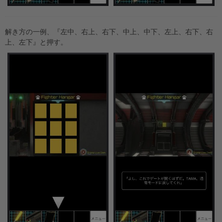
解き方の一例、『左中、右上、右下、中上、中下、左上、右下、右
上、左下』と押す。