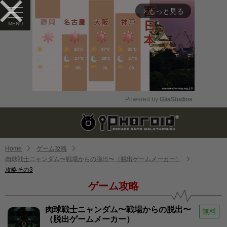
もっと見る
arrow_forward_ios
Powered by 
GliaStudios
Mute
Home
ゲーム攻略
肉球戦士ニャンダム〜戦場からの脱出〜（脱出ゲームメーカー）
攻略その3
ゲーム攻略
肉球戦士ニャンダム〜戦場からの脱出〜
無料
（脱出ゲームメーカー）