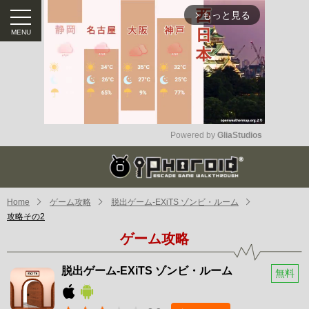
もっと見る
arrow_forward_ios
Powered by 
GliaStudios
Mute
Home
ゲーム攻略
脱出ゲーム-EXiTS ゾンビ・ルーム
攻略その2
ゲーム攻略
脱出ゲーム-EXiTS ゾンビ・ルーム
無料