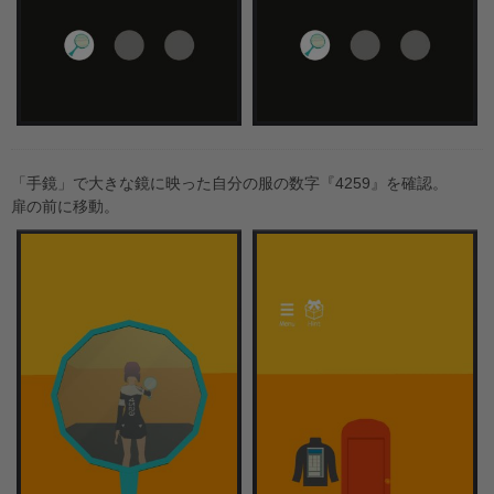
「手鏡」で大きな鏡に映った自分の服の数字『4259』を確認。
扉の前に移動。