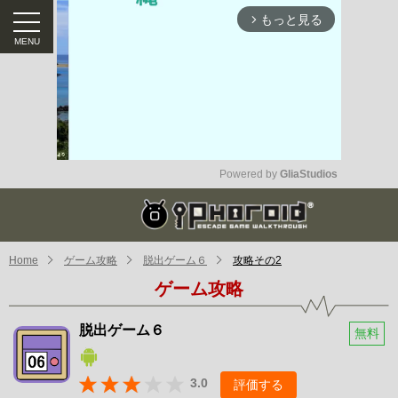
もっと見る
arrow_forward_ios
Powered by 
GliaStudios
Mute
Home
ゲーム攻略
脱出ゲーム６
攻略その2
ゲーム攻略
脱出ゲーム６
無料
3.0
評価する