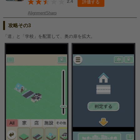
2.4
評価する
AlignmentSharp
攻略その3
「道」と「学校」を配置して、奥の扉を拡大。