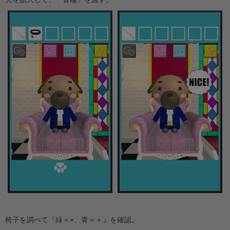
椅子を調べて『緑＝×、青＝＋』を確認。