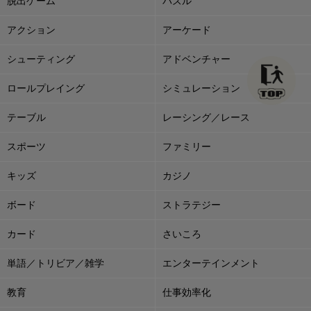
脱出ゲーム
パズル
アクション
アーケード
シューティング
アドベンチャー
ロールプレイング
シミュレーション
テーブル
レーシング／レース
スポーツ
ファミリー
キッズ
カジノ
ボード
ストラテジー
カード
さいころ
単語／トリビア／雑学
エンターテインメント
教育
仕事効率化