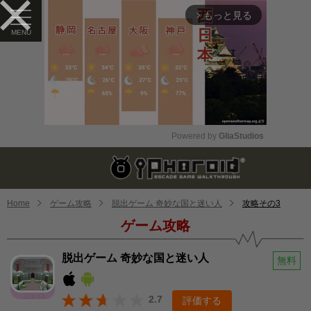
もっと見る
arrow_forward_ios
Powered by 
GliaStudios
Mute
Home
ゲーム攻略
脱出ゲーム 奇妙な国と迷い人
攻略その3
ゲーム攻略
脱出ゲーム 奇妙な国と迷い人
無料
2.7
評価する