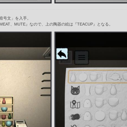
暗号文」を入手。
、MEAT、MUTE』なので、上の陶器の絵は『TEACUP』となる。