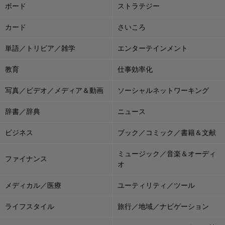
ボード
ストラテジー
カード
さいころ
単語／トリビア／雑学
エンターテインメント
教育
仕事効率化
写真／ビデオ／メディア＆動画
ソーシャルネットワーキング
辞書／辞典
ニュース
ビジネス
ブック／コミック／書籍＆文献
ミュージック／音楽＆オーディ
ファイナンス
オ
メディカル／医療
ユーティリティ／ツール
ライフスタイル
旅行／地域／ナビゲーション