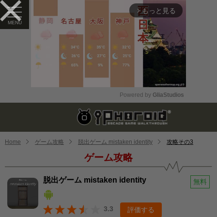
もっと見る
arrow_forward_ios
Powered by 
GliaStudios
Mute
Home
ゲーム攻略
脱出ゲーム mistaken identity
攻略その3
ゲーム攻略
脱出ゲーム mistaken identity
無料
3.3
評価する