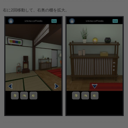
右に2回移動して、右奥の棚を拡大。