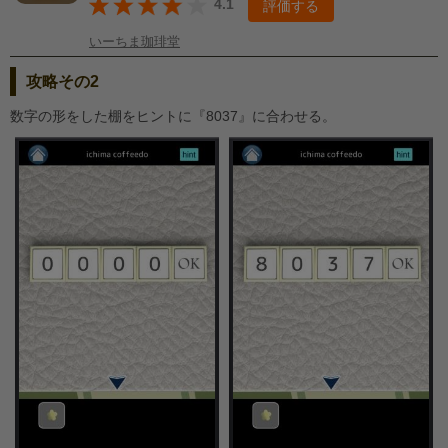
4.1
評価する
いーちま珈琲堂
攻略その2
数字の形をした棚をヒントに『8037』に合わせる。