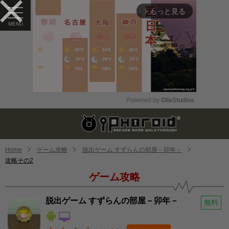
もっと見る
arrow_forward_ios
Powered by 
GliaStudios
Mute
Home
ゲーム攻略
脱出ゲーム すずらんの部屋－卯年－
攻略その2
ゲーム攻略
脱出ゲーム すずらんの部屋－卯年－
無料