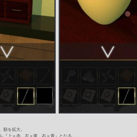
、額を拡大。
ら『上＝赤、左＝黄、右＝青』となる。