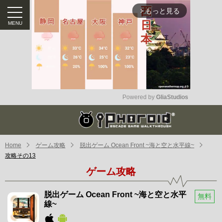
もっと見る
arrow_forward_ios
Powered by 
GliaStudios
Mute
Home
ゲーム攻略
脱出ゲーム Ocean Front ~海と空と水平線~
攻略その13
ゲーム攻略
脱出ゲーム Ocean Front ~海と空と水平
無料
線~