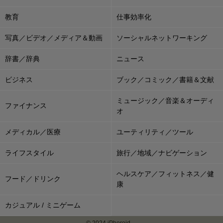
教育
仕事効率化
写真／ビデオ／メディア＆動画
ソーシャルネットワーキング
辞書／辞典
ニュース
ビジネス
ブック／コミック／書籍＆文献
ミュージック／音楽＆オーディ
ファイナンス
オ
メディカル／医療
ユーティリティ／ツール
ライフスタイル
旅行／地域／ナビゲーション
ヘルスケア／フィットネス／健
フード／ドリンク
康
カジュアル / ミニゲーム
© 2024 iPhoroid.