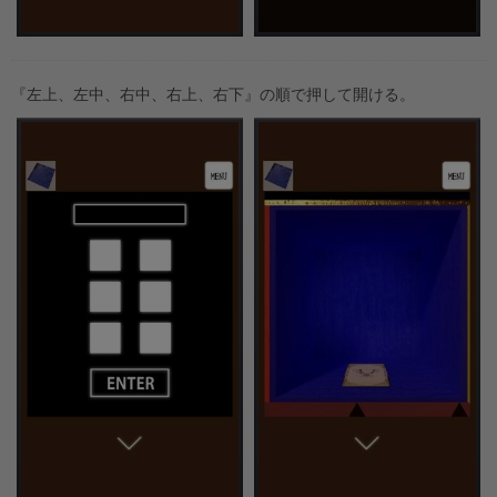
『左上、左中、右中、右上、右下』の順で押して開ける。