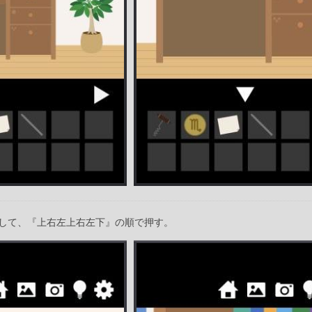
して、『上右左上右左下』の順で押す。