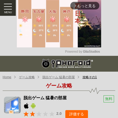
もっと見る
arrow_forward_ios
Powered by 
GliaStudios
Mute
Home
ゲーム攻略
脱出ゲーム 猛暑の部屋
攻略その1
ゲーム攻略
脱出ゲーム 猛暑の部屋
無料
2.0
評価する