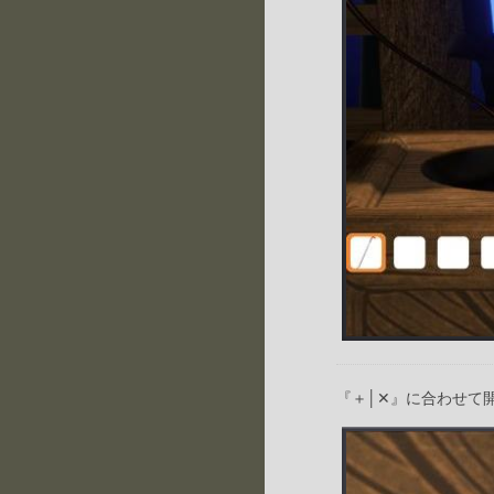
『＋│✕』に合わせて