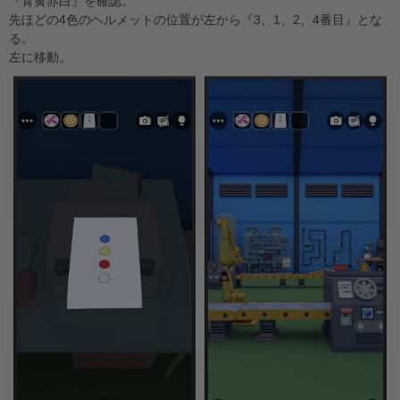
『青黄赤白』を確認。
先ほどの4色のヘルメットの位置が左から『3、1、2、4番目』とな
る。
左に移動。