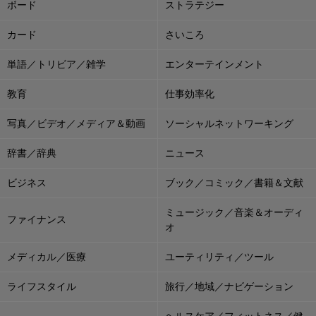
ボード
ストラテジー
カード
さいころ
単語／トリビア／雑学
エンターテインメント
教育
仕事効率化
写真／ビデオ／メディア＆動画
ソーシャルネットワーキング
辞書／辞典
ニュース
ビジネス
ブック／コミック／書籍＆文献
ミュージック／音楽＆オーディ
ファイナンス
オ
メディカル／医療
ユーティリティ／ツール
ライフスタイル
旅行／地域／ナビゲーション
ヘルスケア／フィットネス／健