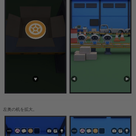
左奥の机を拡大。