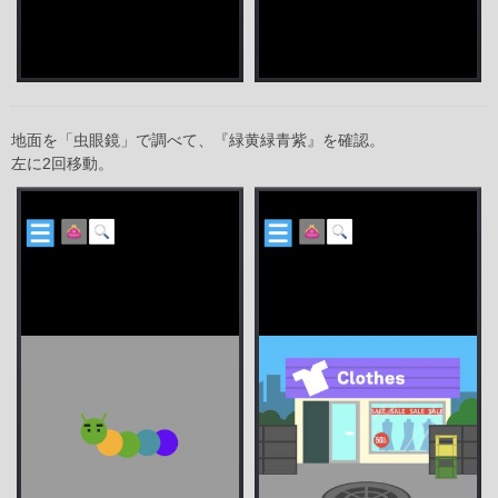
地面を「虫眼鏡」で調べて、『緑黄緑青紫』を確認。
左に2回移動。