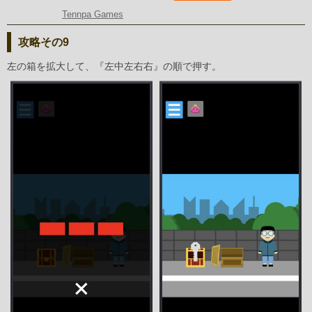
Tennpa Games
攻略その9
左の箱を拡大して、『左中左右右』の順で押す。