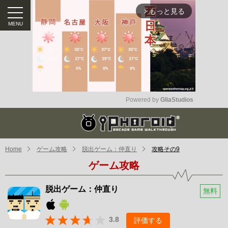
もっと見る
arrow_forward_ios
Powered by 
GliaStudios
Mute
Home
ゲーム攻略
脱出ゲーム：仲直り
攻略その9
ゲーム攻略
脱出ゲーム：仲直り
無料
3.8
評価する