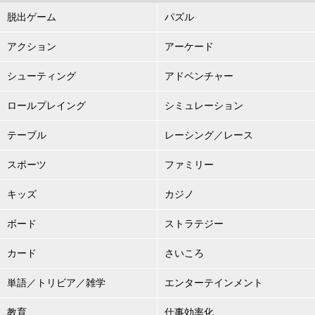
脱出ゲーム
パズル
アクション
アーケード
シューティング
アドベンチャー
ロールプレイング
シミュレーション
テーブル
レーシング／レース
スポーツ
ファミリー
キッズ
カジノ
ボード
ストラテジー
カード
さいころ
単語／トリビア／雑学
エンターテインメント
教育
仕事効率化