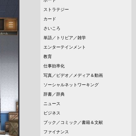
ストラテジー
カード
さいころ
単語／トリビア／雑学
エンターテインメント
教育
仕事効率化
写真／ビデオ／メディア＆動画
ソーシャルネットワーキング
辞書／辞典
ニュース
ビジネス
ブック／コミック／書籍＆文献
ファイナンス