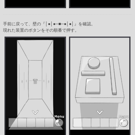
手前に戻って、壁の『│●│●─■─●│●│』を確認。
現れた装置のボタンをその順番で押す。