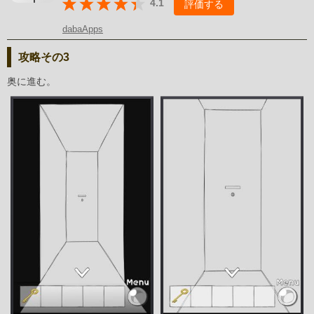
4.1
評価する
dabaApps
攻略その3
奥に進む。