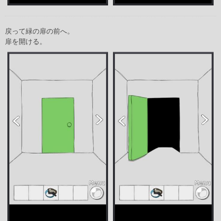
戻って緑の扉の前へ。
扉を開ける。