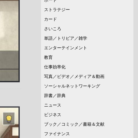
ストラテジー
カード
さいころ
単語／トリビア／雑学
エンターテインメント
教育
仕事効率化
写真／ビデオ／メディア＆動画
ソーシャルネットワーキング
辞書／辞典
ニュース
ビジネス
ブック／コミック／書籍＆文献
ファイナンス