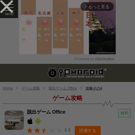
もっと見る
arrow_forward_ios
Powered by 
GliaStudios
Mute
Home
ゲーム攻略
脱出ゲーム Office
攻略その4
ゲーム攻略
脱出ゲーム Office
無料
2.3
評価する