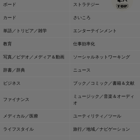
ボード
ストラテジー
カード
さいころ
単語／トリビア／雑学
エンターテインメント
教育
仕事効率化
写真／ビデオ／メディア＆動画
ソーシャルネットワーキング
辞書／辞典
ニュース
ビジネス
ブック／コミック／書籍＆文献
ミュージック／音楽＆オーディ
ファイナンス
オ
メディカル／医療
ユーティリティ／ツール
ライフスタイル
旅行／地域／ナビゲーション